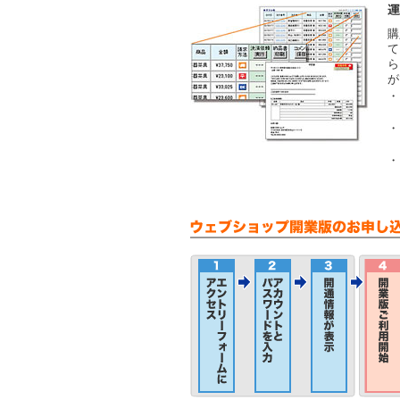
購
て
ら
が
・
・
・