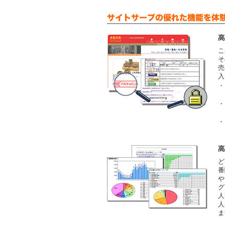
こ
そ
売
入
・
・
・
ど
番
や
グ
人
人
ま